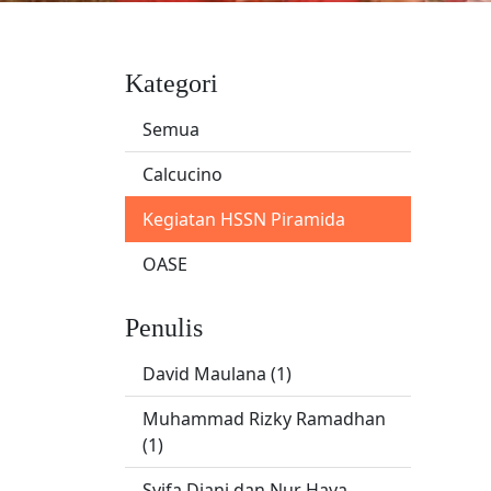
Kategori
Semua
Calcucino
Kegiatan HSSN Piramida
OASE
Penulis
David Maulana (1)
Muhammad Rizky Ramadhan
(1)
Syifa Diani dan Nur Haya